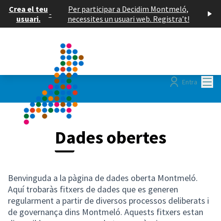
Crea el teu
Per participar a Decidim Montmeló,
-
usuari.
necessites un usuari web. Registra’t!
Menú
Entra
Dades obertes
Benvinguda a la pàgina de dades oberta Montmeló.
Aquí trobaràs fitxers de dades que es generen
regularment a partir de diversos processos deliberats i
de governança dins Montmeló. Aquests fitxers estan